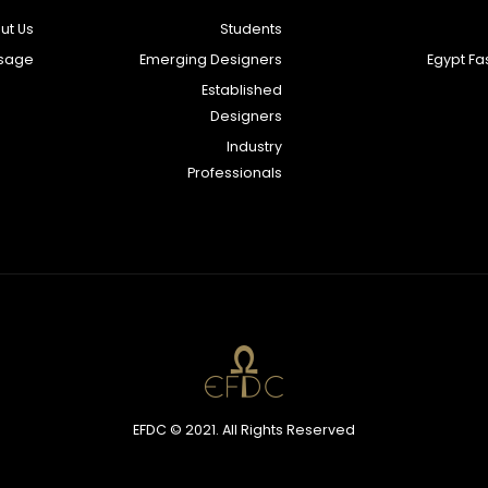
ut Us
Students
sage
Emerging Designers
Egypt F
Established
Designers
Industry
Professionals
EFDC © 2021. All Rights Reserved