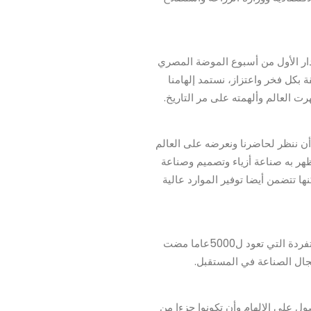
يمزج الإصدار الأول من أسبوع الموضة المصري
ة بكل فخر واعتزاز، نستمد إلهامنا
ت العالم وألهمته على مر التاريخ.
 أن ننظر لحاضرنا ونعرضه على العالم
هر به صناعة أزياء وتصميم وصناعة
 تتضمن أيضا توفير الموارد عالية
أما المستقبل، فله أهمية قصوى. فنحن نتطلع لمستقبلنا واضعين رؤية واتجاه يمكننا من دمج مصادر إلهامنا المتفردة التي تعود ل5000عاما مضت
مجال الصناعة في المستقبل.
ل على الإلهام وأن تكونوا جزءا من