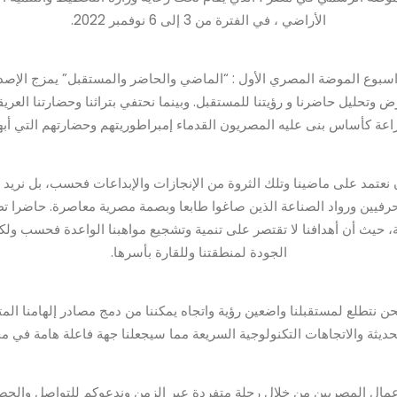
الأراضي ، في الفترة من 3 إلى 6 نوفمبر 2022.
ان أسبوع الموضة المصري 2022: اسبوع الموضة المصري الأول : “الماضي والحاضر والمستقبل” 
رض وتحليل حاضرنا و رؤيتنا للمستقبل. وبينما نحتفي بتراثنا وحضارتنا العريق
راعة كأساس بنى عليه المصريون القدماء إمبراطوريتهم وحضارتهم التي أبهر
 نعتمد على ماضينا وتلك الثروة من الإنجازات والإبداعات فحسب، بل نريد
رفيين ورواد الصناعة الذين صاغوا طابعا وبصمة مصرية معاصرة. حاضرا تظ
ث أن أهدافنا لا تقتصر على تنمية وتشجيع مواهبنا الواعدة فحسب ولكنها
الجودة لمنطقتنا وللقارة بأسرها.
 الحديثة والاتجاهات التكنولوجية السريعة مما سيجعلنا جهة فاعلة هامة في 
مال المصريين من خلال رحلة متفردة عبر الزمن وندعوكم للتواصل والحصو